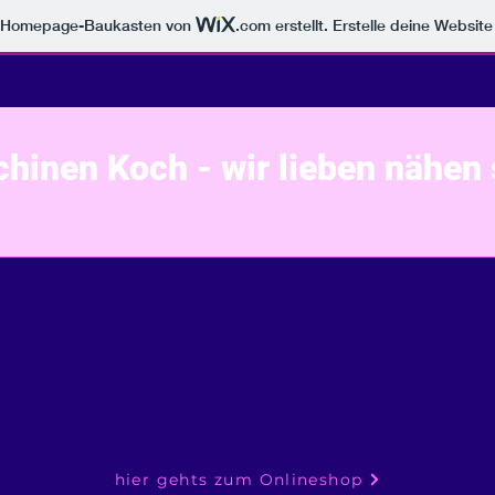
m Homepage-Baukasten von
.com
erstellt. Erstelle deine Websit
inen Koch - wir lieben nähen 
hier gehts zum Onlineshop