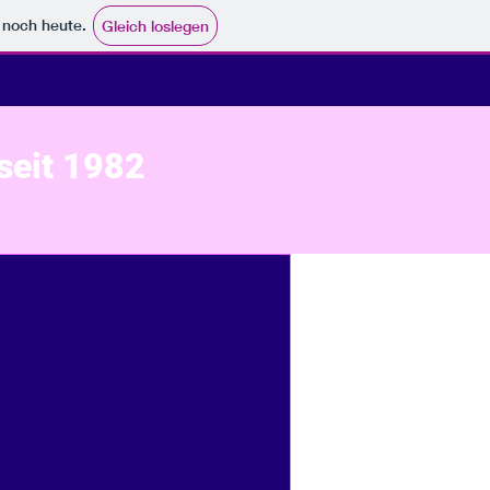
e noch heute.
Gleich loslegen
seit 1982